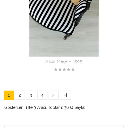
Asos Meşe - 1505
1
2
3
4
>
>|
Gösterilen: 1 Ile 9 Arası, Toplam: 36 (4 Sayfa)