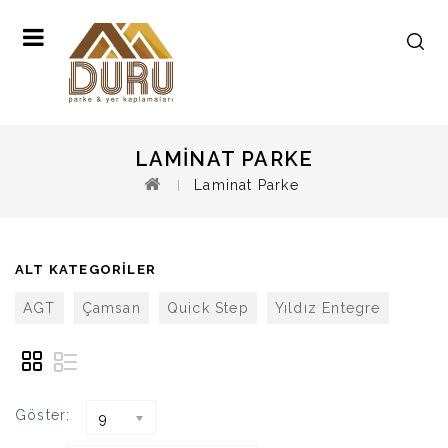
LAMINAT PARKE
Laminat Parke
ALT KATEGORILER
AGT
Çamsan
Quick Step
Yıldız Entegre
Göster:
9