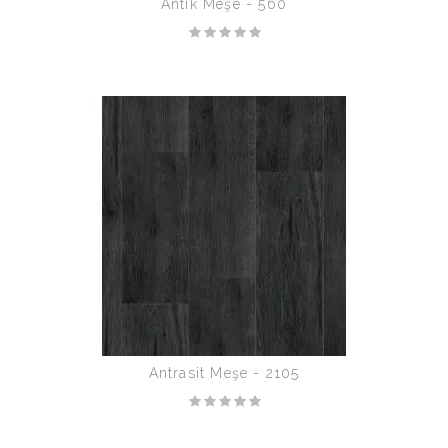
Antik Meşe - 560
Antrasit Meşe - 2105