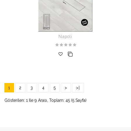
Napoli
1
2
3
4
5
>
>|
Gösterilen: 1 Ile 9 Arası, Toplam: 45 (5 Sayfa)