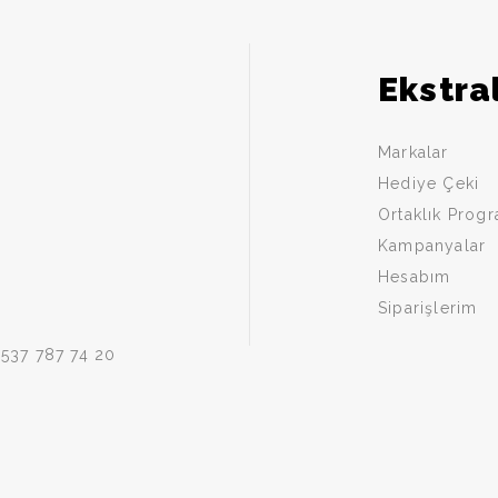
Ekstra
Markalar
Hediye Çeki
Ortaklık Prog
Kampanyalar
Hesabım
Siparişlerim
0537 787 74 20